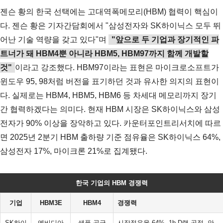
젠슨 황의 한국 선택에는 고대역폭메모리(HBM) 협력이 핵심이
다. 젠슨 황은 기자간담회에서 "삼성전자와 SK하이닉스 모두 뛰
어난 기술 역량을 갖고 있다"며
"앞으로 두 기업과 장기적인 파
트너가 돼 HBM4뿐 아니라 HBM5, HBM97까지 함께 개발할
것"
이라고 강조했다. HBM97이라는 표현은 마이크로소프트가
윈도우 95, 98처럼 버전을 표기하던 것과 유사한 의지의 표현이
다. 실제로는 HBM4, HBM5, HBM6 등 차세대 메모리까지 장기
간 협력하겠다는 의미다. 현재 HBM 시장은 SK하이닉스와 삼성
전자가 90% 이상을 장악하고 있다. 카운터포인트리서치에 따르
면 2025년 2분기 HBM 출하량 기준 점유율은 SK하이닉스 64%,
삼성전자 17%, 마이크론 21%로 집계됐다.
한국 기업의 HBM 경쟁력
기업
HBM3E
HBM4
경쟁력
SK하이
엔비디아
샘플 공급
시장점유율 64%, 1b D램 공정, 안