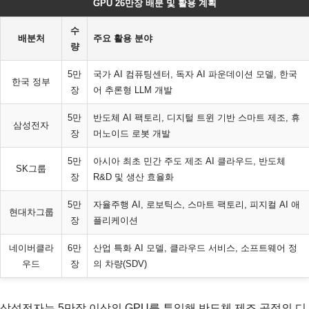
GPU 26만장 배분 및 활용 계획
수
배분처
주요 활용 분야
량
5만
국가 AI 컴퓨팅센터, 독자 AI 파운데이션 모델, 한국
한국 정부
장
어 추론형 LLM 개발
5만
반도체 AI 팩토리, 디지털 트윈 기반 스마트 제조, 휴
삼성전자
장
머노이드 로봇 개발
5만
아시아 최초 민간 주도 제조 AI 클라우드, 반도체
SK그룹
장
R&D 및 생산 효율화
5만
자율주행 AI, 로보틱스, 스마트 팩토리, 피지컬 AI 애
현대차그룹
장
플리케이션
네이버클라
6만
산업 특화 AI 모델, 클라우드 서비스, 소프트웨어 정
우드
장
의 차량(SDV)
삼성전자는 5만장 이상의 GPU를 투입해 반도체 제조 공정의 디