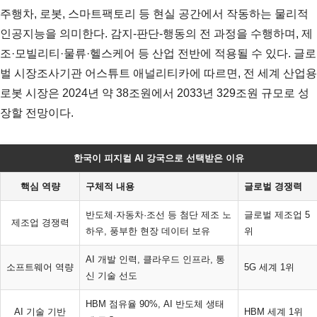
주행차, 로봇, 스마트팩토리 등 현실 공간에서 작동하는 물리적
인공지능을 의미한다. 감지-판단-행동의 전 과정을 수행하며, 제
조·모빌리티·물류·헬스케어 등 산업 전반에 적용될 수 있다. 글로
벌 시장조사기관 어스튜트 애널리티카에 따르면, 전 세계 산업용
로봇 시장은 2024년 약 38조원에서 2033년 329조원 규모로 성
장할 전망이다.
한국이 피지컬 AI 강국으로 선택받은 이유
핵심 역량
구체적 내용
글로벌 경쟁력
반도체·자동차·조선 등 첨단 제조 노
글로벌 제조업 5
제조업 경쟁력
하우, 풍부한 현장 데이터 보유
위
AI 개발 인력, 클라우드 인프라, 통
소프트웨어 역량
5G 세계 1위
신 기술 선도
HBM 점유율 90%, AI 반도체 생태
AI 기술 기반
HBM 세계 1위