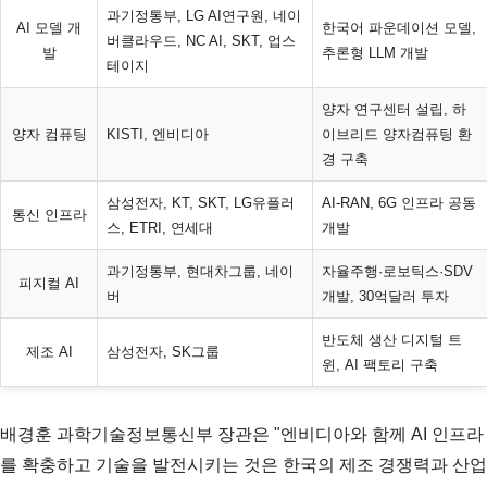
과기정통부, LG AI연구원, 네이
AI 모델 개
한국어 파운데이션 모델,
버클라우드, NC AI, SKT, 업스
발
추론형 LLM 개발
테이지
양자 연구센터 설립, 하
양자 컴퓨팅
KISTI, 엔비디아
이브리드 양자컴퓨팅 환
경 구축
삼성전자, KT, SKT, LG유플러
AI-RAN, 6G 인프라 공동
통신 인프라
스, ETRI, 연세대
개발
과기정통부, 현대차그룹, 네이
자율주행·로보틱스·SDV
피지컬 AI
버
개발, 30억달러 투자
반도체 생산 디지털 트
제조 AI
삼성전자, SK그룹
윈, AI 팩토리 구축
배경훈 과학기술정보통신부 장관은 "엔비디아와 함께 AI 인프라
를 확충하고 기술을 발전시키는 것은 한국의 제조 경쟁력과 산업