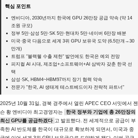
핵심 포인트
엔비디아, 2030년까지 한국에 GPU 26만장 공급 약속 (약 14
조원 규모)
정부 5만·삼성 5만·SK 5만·현대차 5만·네이버 6만장 배분
미국·중국 다음으로 세계 3위 GPU 보유국 도약 (6.5만개→30
만개)
트럼프 "블랙웰 수출 제한" 발언에도 한국은 예외 전망
피지컬 AI 시대, 제조업+소프트웨어+AI 삼박자 갖춘 한국 선
택
삼성·SK, HBM4~HBM97까지 장기 협력 약속
전문가 "한국, AI 생태계 테스트베드이자 전략적 파트너"
2025년 10월 31일, 경북 경주에서 열린 APEC CEO 서밋에서 젠
슨 황 엔비디아 최고경영자는
한국 정부와 기업에 총 26만장의
최신 GPU를 공급하겠다
고 발표했다. 전 세계적으로 공급이 부
족한 AI 반도체를 한국이 대규모로 확보하게 되면서, 미국과 중
국에 이어 세계 3위 GPU 보유국으로 도약하게 됐다. 이번 공급