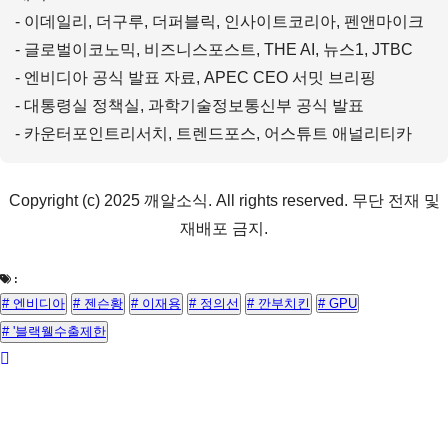
- 이데일리, 더구루, 더퍼블릭, 인사이트코리아, 펜앤마이크
- 글로벌이코노믹, 비즈니스포스트, THE AI, 뉴스1, JTBC
- 엔비디아 공식 발표 자료, APEC CEO 서밋 브리핑
- 대통령실 정책실, 과학기술정보통신부 공식 발표
- 카운터포인트리서치, 트렌드포스, 어스튜트 애널리티카
Copyright (c) 2025 깨알소식. All rights reserved. 무단 전재 및
재배포 금지.
:
# 엔비디아
# 젠슨황
# 이재용
# 정의선
# 깐부치킨
# GPU
# '블랙웰수출제한