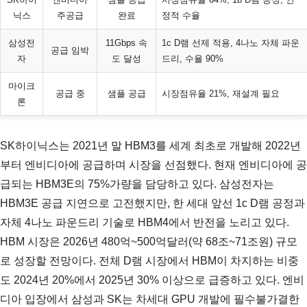
닉스
주공급
완료
정적 수율
삼성전
11Gbps 속
1c D램 선제 적용, 4나노 자체 파운
공급 임박
자
도 달성
드리, 수율 90%
마이크
공급 중
샘플 공급
시장점유율 21%, 재설계 필요
론
SK하이닉스는 2021년 말 HBM3를 세계 최초로 개발해 2022년
부터 엔비디아에 공급하며 시장을 선점했다. 현재 엔비디아에 공
급되는 HBM3E의 75%가량을 담당하고 있다. 삼성전자는
HBM3E 공급 지연으로 고전했지만, 한 세대 앞선 1c D램 공정과
자체 4나노 파운드리 기술로 HBM4에서 반전을 노리고 있다.
HBM 시장은 2026년 480억~500억달러(약 68조~71조원) 규모
로 성장할 전망이다. 전체 D램 시장에서 HBM이 차지하는 비중
도 2024년 20%에서 2025년 30% 이상으로 급증하고 있다. 엔비
디아 입장에서 삼성과 SK는 차세대 GPU 개발에 필수불가결한