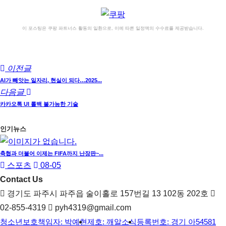
이 포스팅은 쿠팡 파트너스 활동의 일환으로, 이에 따른 일정액의 수수료를 제공받습니다.
이전글
AI가 빼앗는 일자리, 현실이 되다…2025...
다음글
카카오톡 UI 롤백 불가능한 기술
인기뉴스
축협과 더불어 이제는 FIFA까지 난장판~...
스포츠
08-05
Contact Us
경기도 파주시 파주읍 술이홀로 157번길 13 102동 202호
02-855-4319
pyh4319@gmail.com
청소년보호책임자: 박예현
제호: 깨알소식
등록번호: 경기 아54581