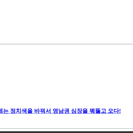
이제는 정치색을 바꿔서 영남권 심장을 꿰뚫고 오다!