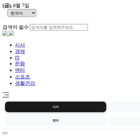
(금)
,
8월 7일
검색어 필수
시사
경제
IT
문화
엔터
스포츠
생활건강
시사
엔터