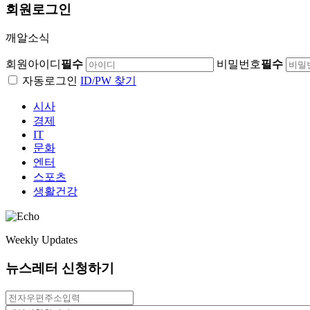
회원
로그인
깨알소식
회원아이디
필수
비밀번호
필수
자동로그인
ID/PW 찾기
시사
경제
IT
문화
엔터
스포츠
생활건강
Weekly Updates
뉴스레터 신청하기