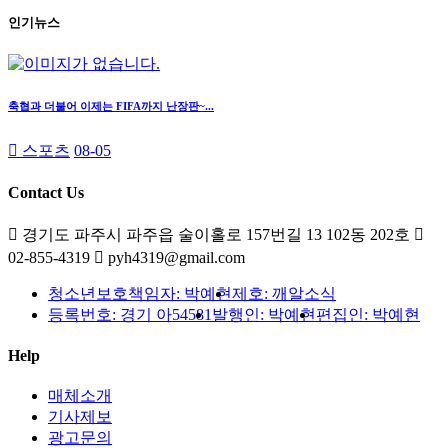
인기뉴스
축협과 더불어 이제는 FIFA까지 난장판~...
스포츠
08-05
Contact Us
경기도 파주시 파주읍 술이홀로 157번길 13 102동 202호
02-855-4319
pyh4319@gmail.com
청소년보호책임자: 박예현
제호: 깨알소식
등록번호: 경기 아54581
발행인: 박예현
편집인: 박예현
Help
매체소개
기사제보
광고문의