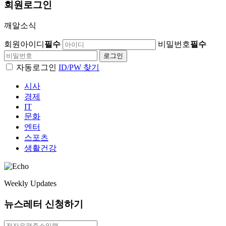
회원
로그인
깨알소식
회원아이디
필수
비밀번호
필수
자동로그인
ID/PW 찾기
시사
경제
IT
문화
엔터
스포츠
생활건강
Weekly Updates
뉴스레터 신청하기