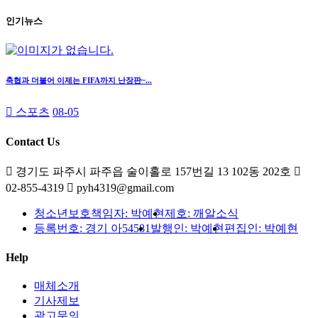
인기뉴스
축협과 더불어 이제는 FIFA까지 난장판~...
스포츠
08-05
Contact Us
경기도 파주시 파주읍 술이홀로 157번길 13 102동 202호
02-855-4319
pyh4319@gmail.com
청소년보호책임자: 박예현
제호: 깨알소식
등록번호: 경기 아54581
발행인: 박예현
편집인: 박예현
Help
매체소개
기사제보
광고문의