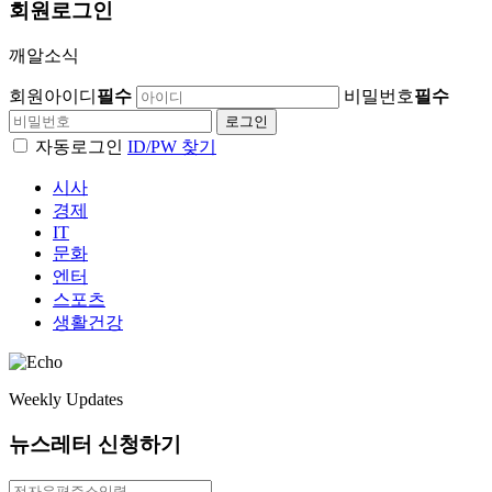
회원
로그인
깨알소식
회원아이디
필수
비밀번호
필수
자동로그인
ID/PW 찾기
시사
경제
IT
문화
엔터
스포츠
생활건강
Weekly Updates
뉴스레터 신청하기