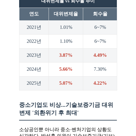
대위변제율 vs 회수율 추이
연도
대위변제율
회수율
2021년
1.01%
6~7%
2022년
1.10%
6~7%
2023년
3.87%
4.49%
2024년
5.66%
7.30%
2025년
5.07%
4.22%
중소기업도 비상...기술보증기금 대위
변제 '외환위기 후 최대'
소상공인뿐 아니라 중소·벤처기업의 상황도
심각하다. 박성훈 의원이 기술보증기금(기보)