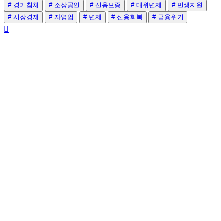
# 경기침체
# 소상공인
# 신용보증
# 대위변제
# 민생지원
# 시장경제
# 자영업
# 변제
# 신용회복
# 금융위기