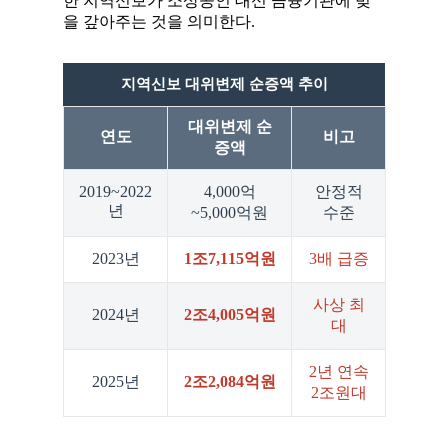
한 지역신보가 소상공인 대신 금융기관에 빚
을 갚아주는 것을 의미한다.
지역신보 대위변제 순증액 추이
대위변제 순
연도
비고
증액
2019~2022
4,000억
안정적
년
~5,000억원
수준
2023년
1조7,115억원
3배 급증
사상 최
2024년
2조4,005억원
대
2년 연속
2025년
2조2,084억원
2조원대