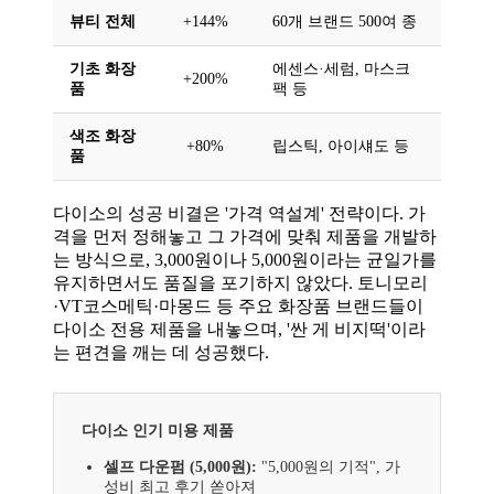
뷰티 전체
+144%
60개 브랜드 500여 종
기초 화장
에센스·세럼, 마스크
+200%
품
팩 등
색조 화장
+80%
립스틱, 아이섀도 등
품
다이소의 성공 비결은 '가격 역설계' 전략이다. 가
격을 먼저 정해놓고 그 가격에 맞춰 제품을 개발하
는 방식으로, 3,000원이나 5,000원이라는 균일가를
유지하면서도 품질을 포기하지 않았다. 토니모리
·VT코스메틱·마몽드 등 주요 화장품 브랜드들이
다이소 전용 제품을 내놓으며, '싼 게 비지떡'이라
는 편견을 깨는 데 성공했다.
다이소 인기 미용 제품
셀프 다운펌 (5,000원):
"5,000원의 기적", 가
성비 최고 후기 쏟아져