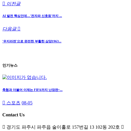
이전글
AI 발전 핵심인데…'전자파 신호등'까지 ...
다음글
'우지라면'으로 완전한 부활한 삼양1963...
인기뉴스
축협과 더불어 이제는 FIFA까지 난장판~...
스포츠
08-05
Contact Us
경기도 파주시 파주읍 술이홀로 157번길 13 102동 202호