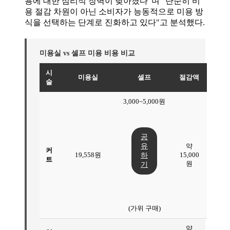
용에 대한 심리적 장벽이 낮아졌다"며 "단순히 비
용 절감 차원이 아닌 소비자가 능동적으로 미용 방
식을 선택하는 단계로 진화하고 있다"고 분석했다.
미용실 vs 셀프 미용 비용 비교
시
미용실
셀프
절감액
술
3,000~5,000원
공
유
약
커
19,558원
15,000
하
트
원
기
(가위 구매)
약