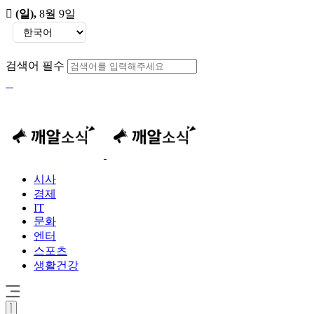
(일)
,
8월 9일
검색어 필수
시사
경제
IT
문화
엔터
스포츠
생활건강