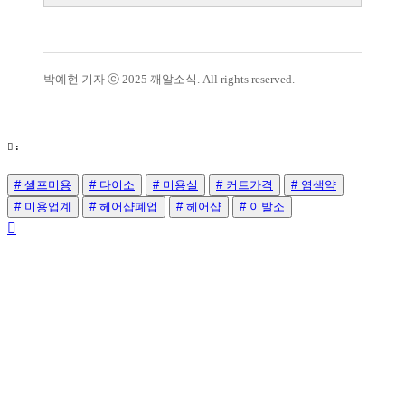
박예현 기자 ⓒ 2025 깨알소식. All rights reserved.
:
# 셀프미용
# 다이소
# 미용실
# 커트가격
# 염색약
# 미용업계
# 헤어샵폐업
# 헤어샵
# 이발소