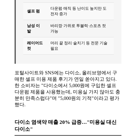
다운펌·매직 등 난이도 높지만 도
셀프 펌
전자 증가
남성 이
바리깡·가위로 투블럭·스포츠 컷
발
가능
레이어드
머리 끝 정리·숱치기 등 전문 기술
컷
필요
포털사이트와 SNS에는 다이소, 올리브영에서 구
매한 셀프 미용 제품 후기가 연일 쏟아지고 있다.
한 소비자는 "다이소에서 5,000원에 구입한 셀프
다운펌 제품을 사용했는데, 미용실 가지 않아도 충
분히 만족스럽다"며 "5,000원의 기적"이라고 평가
했다.
다이소 염색약 매출 20% 급증…"미용실 대신
다이소"