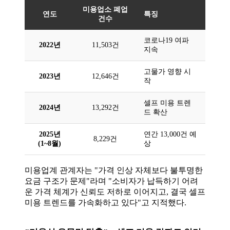
미용업소 폐업
연도
특징
건수
코로나19 여파
2022년
11,503건
지속
고물가 영향 시
2023년
12,646건
작
셀프 미용 트렌
2024년
13,292건
드 확산
2025년
연간 13,000건 예
8,229건
(1~8월)
상
미용업계 관계자는 "가격 인상 자체보다 불투명한
요금 구조가 문제"라며 "소비자가 납득하기 어려
운 가격 체계가 신뢰도 저하로 이어지고, 결국 셀프
미용 트렌드를 가속화하고 있다"고 지적했다.