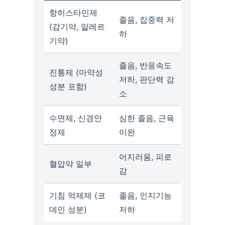
항히스타민제
졸음, 집중력 저
(감기약, 알레르
하
기약)
졸음, 반응속도
진통제 (마약성
저하, 판단력 감
성분 포함)
소
수면제, 신경안
심한 졸음, 근육
정제
이완
어지러움, 피로
혈압약 일부
감
기침 억제제 (코
졸음, 인지기능
데인 성분)
저하