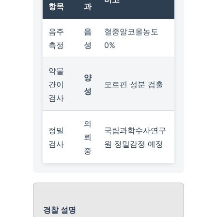
항목
과
음주
음
혈중알코올농도
측정
성
0%
약물
양
간이
모르핀 성분 검출
성
검사
의
정밀
국립과학수사연구
뢰
검사
원 정밀감정 예정
중
경찰 설명