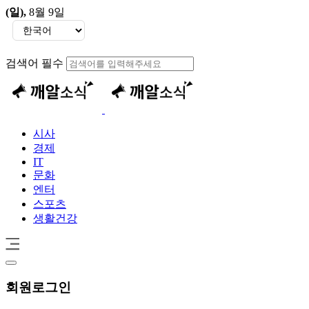
(일)
,
8월 9일
검색어 필수
시사
경제
IT
문화
엔터
스포츠
생활건강
회원
로그인