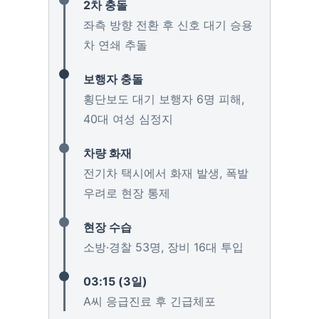
2차 충돌
좌측 방향 전환 후 신호 대기 승용
차 연쇄 추돌
보행자 충돌
횡단보도 대기 보행자 6명 피해,
40대 여성 심정지
차량 화재
전기차 택시에서 화재 발생, 폭발
우려로 현장 통제
현장 수습
소방·경찰 53명, 장비 16대 투입
03:15 (3일)
A씨 응급진료 후 긴급체포