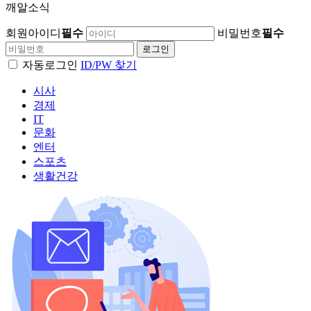
깨알소식
회원아이디
필수
비밀번호
필수
자동로그인
ID/PW 찾기
시사
경제
IT
문화
엔터
스포츠
생활건강