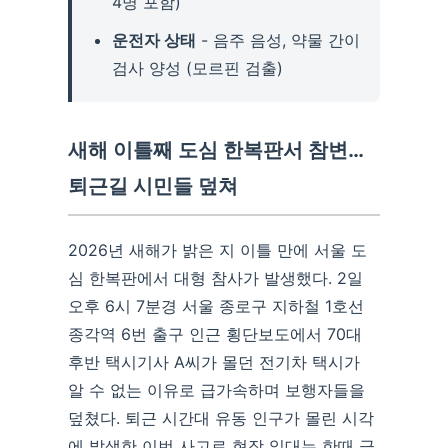
4명 포함)
운전자 상태
- 음주 음성, 약물 간이
검사 양성 (모르핀 검출)
새해 이틀째 도심 한복판서 참변…
퇴근길 시민들 덮쳐
2026년 새해가 밝은 지 이틀 만에 서울 도
심 한복판에서 대형 참사가 발생했다. 2일
오후 6시 7분경 서울 종로구 지하철 1호선
종각역 6번 출구 인근 횡단보도에서 70대
후반 택시기사 A씨가 몰던 전기차 택시가
알 수 없는 이유로 급가속하며 보행자들을
덮쳤다. 퇴근 시간대 유동 인구가 몰린 시각
에 발생한 이번 사고로 현장 일대는 한때 극