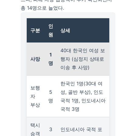
총 14명으로 늘었다.
인
구분
상세
원
40대 한국인 여성 보
1
사망
행자 (심정지 상태로
명
이송 후 사망)
한국인 1명(30대 여
보행
5
성, 골반 부상), 인도
자
명
국적 1명, 인도네시아
부상
국적 3명
택시
3
인도네시아 국적 포
승객