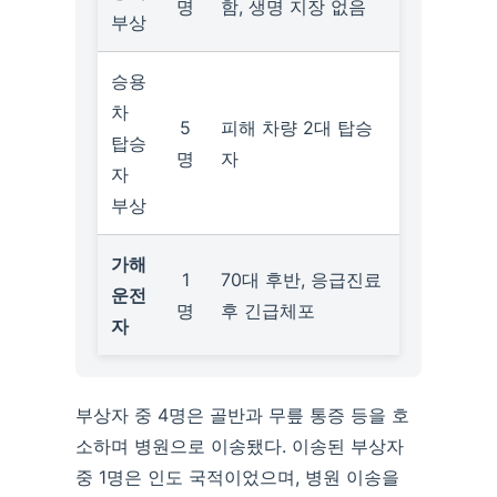
명
함, 생명 지장 없음
부상
승용
차
5
피해 차량 2대 탑승
탑승
명
자
자
부상
가해
1
70대 후반, 응급진료
운전
명
후 긴급체포
자
부상자 중 4명은 골반과 무릎 통증 등을 호
소하며 병원으로 이송됐다. 이송된 부상자
중 1명은 인도 국적이었으며, 병원 이송을