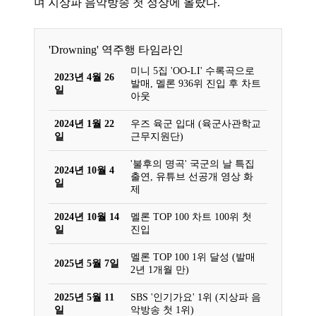
며 지상파 음악방송 첫 정상에 올랐다.
'Drowning' 역주행 타임라인
미니 5집 'OO-LI' 수록곡으로
2023년 4월 26
발매, 멜론 936위 진입 후 차트
일
아웃
2024년 1월 22
우즈 육군 입대 (육군사관학교
일
근무지원단)
'불후의 명곡' 국군의 날 특집
2024년 10월 4
출연, 유튜브 선공개 영상 화
일
제
2024년 10월 14
멜론 TOP 100 차트 100위 첫
일
진입
멜론 TOP 100 1위 달성 (발매
2025년 5월 7일
2년 1개월 만)
2025년 5월 11
SBS '인기가요' 1위 (지상파 음
일
악방송 첫 1위)