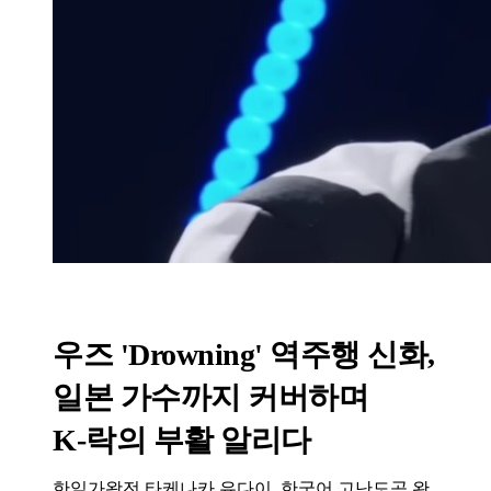
우즈 'Drowning' 역주행 신화,
일본 가수까지 커버하며
K-락의 부활 알리다
한일가왕전 타케나카 유다이, 한국어 고난도곡 완