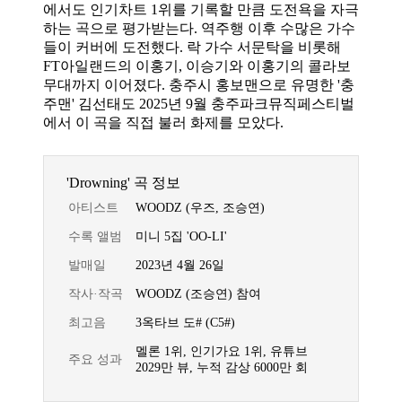
에서도 인기차트 1위를 기록할 만큼 도전욕을 자극
하는 곡으로 평가받는다. 역주행 이후 수많은 가수
들이 커버에 도전했다. 락 가수 서문탁을 비롯해
FT아일랜드의 이홍기, 이승기와 이홍기의 콜라보
무대까지 이어졌다. 충주시 홍보맨으로 유명한 '충
주맨' 김선태도 2025년 9월 충주파크뮤직페스티벌
에서 이 곡을 직접 불러 화제를 모았다.
'Drowning' 곡 정보
아티스트
WOODZ (우즈, 조승연)
수록 앨범
미니 5집 'OO-LI'
발매일
2023년 4월 26일
작사·작곡
WOODZ (조승연) 참여
최고음
3옥타브 도# (C5#)
멜론 1위, 인기가요 1위, 유튜브
주요 성과
2029만 뷰, 누적 감상 6000만 회