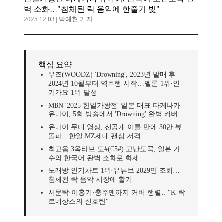
벽 소화…"침체된 락 음악에 한줄기 빛"
2025.12.03
|
박예현 기자
핵심 요약
우즈(WOODZ) 'Drowning', 2023년 발매 후
2024년 10월부터 역주행 시작…멜론 1위·인
기가요 1위 달성
MBN '2025 한일가왕전' 일본 대표 타케나카
유다이, 5회 방송에서 'Drowning' 완벽 커버
유다이 무대 영상, 선공개 이틀 만에 30만 뷰
돌파…한일 MZ세대 팬심 저격
최고음 3옥타브 도#(C5#) 고난도곡, 일본 가
수의 한국어 완벽 소화로 화제
노래방 인기차트 1위·유튜브 2029만 조회…
침체된 락 음악 시장에 활기
서문탁·이홍기·충주맨까지 커버 행렬…"K-락
르네상스의 신호탄"