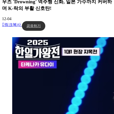
우즈 'Drowning' 역주행 신화, 일본 가수까지 커버하
며 K-락의 부활 신호탄!
12-04
링크복사
공유하기