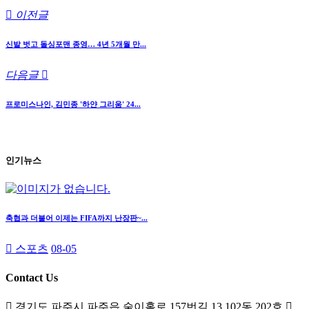
이전글
신발 벗고 돌싱포맨 종영… 4년 5개월 만...
다음글
프로미스나인, 김민종 '하얀 그리움' 24...
인기뉴스
축협과 더불어 이제는 FIFA까지 난장판~...
스포츠
08-05
Contact Us
경기도 파주시 파주읍 술이홀로 157번길 13 102동 202호