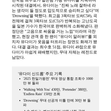
한국팀 최수호가 일본팀 가왕 유다이를 지목하며
시작된 대결에서, 유다이는 "진짜 노래 잘하네 라
는 생각이 들 정도로 압도적으로 승리하고 싶다"며
'Drowning'을 택했다. 최고음 3옥타브 도#(C5#), 곡
전체에 걸쳐 3옥타브 도(C5)가 반복되는 고난도곡
을 일본 가수가 한국어로 완벽하게 소화해냈다. 판
정단은 "고음으로 싸움을 거는 느낌"이라며 극찬
했고, 현장 관객 중 한 팬이 "유다이 알러뷰!"를 외
치자 유다이가 웃음을 터트리는 장면도 화제가 됐
다. 대결 결과는 최수호 51점, 유다이 49점으로 유
다이가 아쉽게 패배했지만, 무대 자체는 레전드로
남았다.
'유다이 신드롬' 주요 기록
'2025 한일가왕전' 무대 영상 통합 조회수 1000
만 뷰 돌파
'Walking With You' 430만, 'Pretender' 380만,
'Endless Rain' 150만 조회
'Drowning' 무대 선공개 이틀 만에 30만 뷰 돌
파