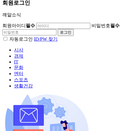
회원
로그인
깨알소식
회원아이디
필수
비밀번호
필수
자동로그인
ID/PW 찾기
시사
경제
IT
문화
엔터
스포츠
생활건강