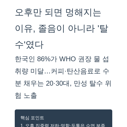
오후만 되면 멍해지는
이유, 졸음이 아니라 '탈
수'였다
한국인 86%가 WHO 권장 물 섭
취량 미달…커피·탄산음료로 수
분 채우는 20·30대, 만성 탈수 위
험 노출
핵심 포인트
1. 오후 집중력 저하·멍함·두통은 수면 부족