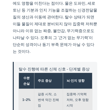
에도 영향을 미친다는 점이다. 물은 도파민, 세로
토닌 등 기분과 인지 기능을 조절하는 신경전달물
질의 생산과 이동에 관여한다. 탈수 상태가 되면
이들 물질이 제대로 분비되지 않아 집중력 저하뿐
아니라 이유 없는 짜증, 불안감, 무기력증으로도
나타날 수 있다. 오후의 그 '근거 없는 무기력'이
단순히 성격이나 동기 부족 문제가 아닐 수 있다
는 것이다.
탈수 진행에 따른 신체 신호 - 단계별 증상
수분
주요 증상
뇌·인지 영향
손실
갈증 시작, 소
집중력·기억력
1~2%
변색 약간 진해
저하, 오후 멍함
짐
시작