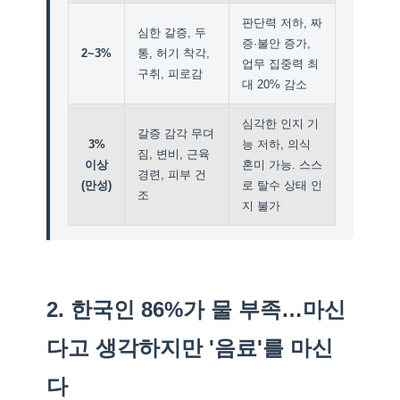
판단력 저하, 짜
심한 갈증, 두
증·불안 증가,
2~3%
통, 허기 착각,
업무 집중력 최
구취, 피로감
대 20% 감소
심각한 인지 기
갈증 감각 무뎌
3%
능 저하, 의식
짐, 변비, 근육
이상
혼미 가능. 스스
경련, 피부 건
(만성)
로 탈수 상태 인
조
지 불가
2. 한국인 86%가 물 부족…마신
다고 생각하지만 '음료'를 마신
다