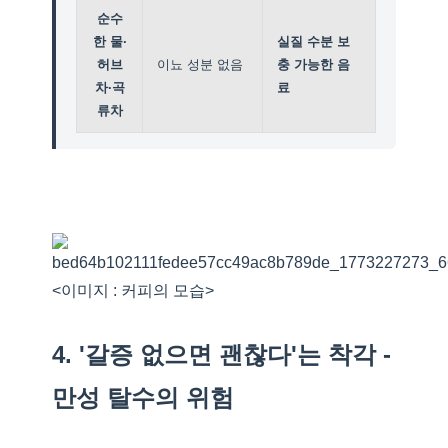
순수
한 물·
실질 수분 보
허브
이뇨 성분 없음
충 가능한 음
차·곡
료
류차
<이미지 : 커피의 모습>
4. '갈증 없으면 괜찮다'는 착각 -
만성 탈수의 위험