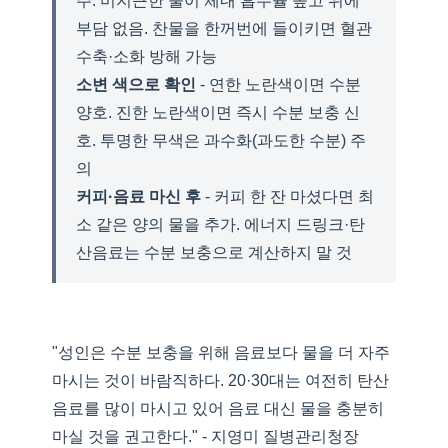
주. 미지근한 물이 체내 흡수율 높고 위에
부담 없음. 찬물을 한꺼번에 들이키면 혈관
수축·소화 방해 가능
소변 색으로 확인
- 연한 노란색이면 수분
양호. 진한 노란색이면 즉시 수분 보충 신
호. 투명한 무색은 과수화(과도한 수분) 주
의
커피·음료 마신 후
- 커피 한 잔 마셨다면 최
소 같은 양의 물을 추가. 에너지 드링크·탄
산음료는 수분 보충으로 계산하지 말 것
"성인은 수분 보충을 위해 음료보다 물을 더 자주
마시는 것이 바람직하다. 20·30대는 여전히 탄산
음료를 많이 마시고 있어 음료 대신 물을 충분히
마실 것을 권고한다." - 지영미 질병관리청장