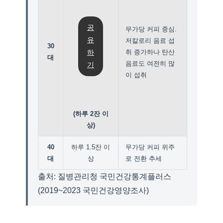
공
무가당 커피 중심.
유
저칼로리 음료 섭
30
하
취 증가하나 탄산
대
음료도 여전히 많
기
이 섭취
(하루 2잔 이
상)
40
하루 1.5잔 이
무가당 커피 위주
대
상
로 전환 추세
출처: 질병관리청 국민건강통계플러스
(2019~2023 국민건강영양조사)