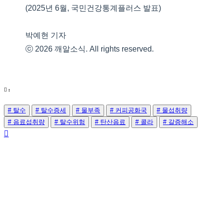
(2025년 6월, 국민건강통계플러스 발표)
박예현 기자
ⓒ 2026 깨알소식. All rights reserved.
:
# 탈수
# 탈수증세
# 물부족
# 커피공화국
# 물섭취량
# 음료섭취량
# 탈수위험
# 탄산음료
# 콜라
# 갈증해소