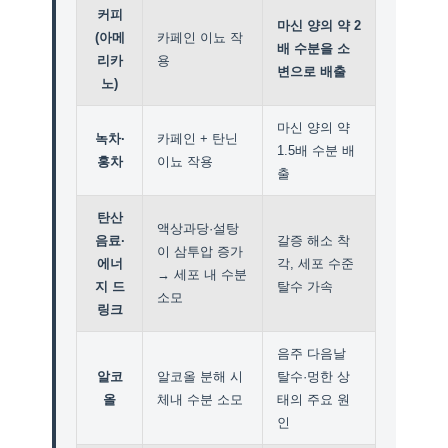
커피
마신 양의 약 2
(아메
카페인 이뇨 작
배 수분을 소
리카
용
변으로 배출
노)
마신 양의 약
녹차·
카페인 + 탄닌
1.5배 수분 배
홍차
이뇨 작용
출
탄산
액상과당·설탕
음료·
갈증 해소 착
이 삼투압 증가
에너
각, 세포 수준
→ 세포 내 수분
지 드
탈수 가속
소모
링크
음주 다음날
알코
알코올 분해 시
탈수·멍한 상
올
체내 수분 소모
태의 주요 원
인