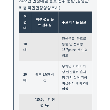
2023년 연령대별 음료 섭취 현황 (질병관
리청 국민건강영양조사)
연
하루 평균 음
령
주로 마시는 음료
료 섭취량
대
탄산음료. 음료를
10
통한 당 섭취량
-
대
16.7g으로 전 연령
최고
무가당 커피 + 가
당 탄산음료 혼재.
20
하루 1.5잔 이
당 과잉 섭취 위험
대
상
미섭취자 대비
2배
이상
415.3g - 전 연
령 1위