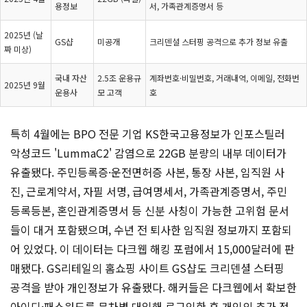
용정보
서, 가족관계증명서 등
2025년 (날
GS샵
미공개
크리덴셜 스터핑 공격으로 추가 정보 유출
짜 미상)
국내 자산
2.5조 운용규
계좌번호·비밀번호, 거래내역, 이메일, 전화번
2025년 9월
운용사
모 고객
호
특히 4월에는 BPO 전문 기업 KS한국고용정보가 인포스틸러
악성코드 'LummaC2' 감염으로 22GB 분량의 내부 데이터가
유출됐다. 주민등록증·운전면허증 사본, 통장 사본, 임직원 사
진, 근로계약서, 자필 서명, 급여명세서, 가족관계증명서, 주민
등록등본, 혼인관계증명서 등 신분 사칭이 가능한 고위험 문서
들이 대거 포함됐으며, 수년 전 퇴사한 임직원 정보까지 포함되
어 있었다. 이 데이터는 다크웹 해킹 포럼에서 15,000달러에 판
매됐다. GS리테일의 홈쇼핑 사이트 GS샵도 크리덴셜 스터핑
공격을 받아 개인정보가 유출됐다. 해커들은 다크웹에서 확보한
아이디·패스워드를 무차별 대입해 로그인한 후 개인의 추가 정