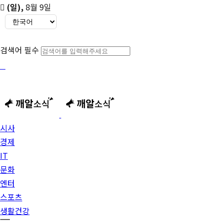
(일)
,
8월 9일
검색어 필수
시사
경제
IT
문화
엔터
스포츠
생활건강