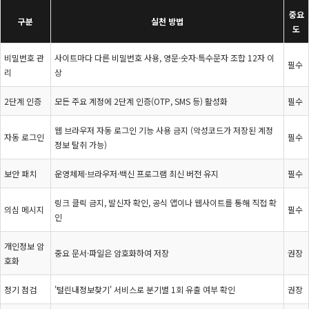
중요
구분
실천 방법
도
비밀번호 관
사이트마다 다른 비밀번호 사용, 영문·숫자·특수문자 조합 12자 이
필수
리
상
2단계 인증
모든 주요 계정에 2단계 인증(OTP, SMS 등) 활성화
필수
웹 브라우저 자동 로그인 기능 사용 금지 (악성코드가 저장된 계정
자동 로그인
필수
정보 탈취 가능)
보안 패치
운영체제·브라우저·백신 프로그램 최신 버전 유지
필수
링크 클릭 금지, 발신자 확인, 공식 앱이나 웹사이트를 통해 직접 확
의심 메시지
필수
인
개인정보 암
중요 문서·파일은 암호화하여 저장
권장
호화
정기 점검
'털린내정보찾기' 서비스로 분기별 1회 유출 여부 확인
권장