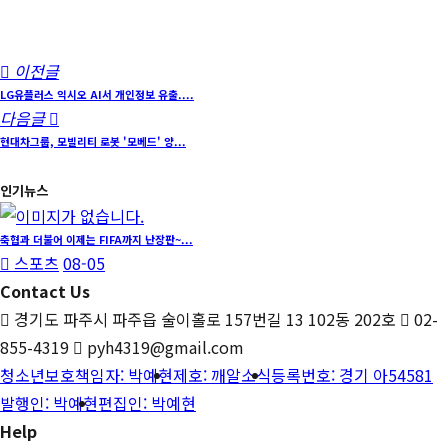
이전글
LG유플러스 익시오 AI서 개인정보 유출....
다음글
현대차그룹, 모빌리티 로봇 '모베드' 양...
인기뉴스
축협과 더불어 이제는 FIFA까지 난장판~...
스포츠
08-05
Contact Us
경기도 파주시 파주읍 술이홀로 157번길 13 102동 202호
02-
855-4319
pyh4319@gmail.com
청소년보호책임자: 박예현
제호: 깨알소식
등록번호: 경기 아54581
발행인: 박예현
편집인: 박예현
Help