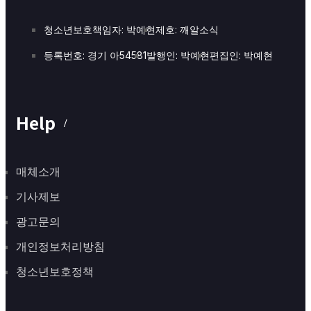
청소년보호책임자: 박예현
제호: 깨알소식
등록번호: 경기 아54581
발행인: 박예현
편집인: 박예현
Help
매체소개
기사제보
광고문의
개인정보처리방침
청소년보호정책