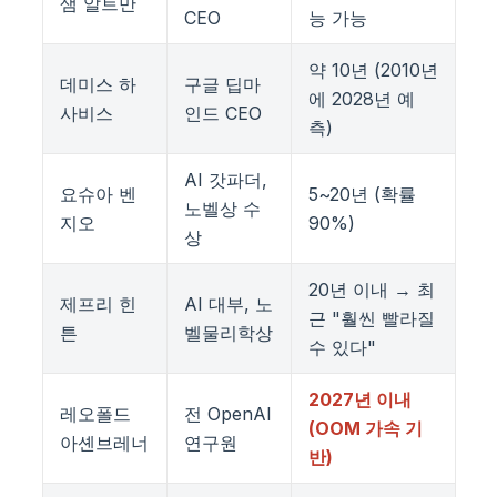
샘 알트만
CEO
능 가능
약 10년 (2010년
데미스 하
구글 딥마
에 2028년 예
사비스
인드 CEO
측)
AI 갓파더,
요슈아 벤
5~20년 (확률
노벨상 수
지오
90%)
상
20년 이내 → 최
제프리 힌
AI 대부, 노
근 "훨씬 빨라질
튼
벨물리학상
수 있다"
2027년 이내
레오폴드
전 OpenAI
(OOM 가속 기
아셴브레너
연구원
반)