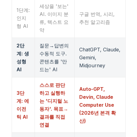
세상을 '보는'
1단계:
AI. 이미지 분
구글 번역, 시리,
인지
류, 텍스트 요
추천 알고리즘
형 AI
약
2단
질문→답변의
ChatGPT, Claude,
계: 생
수동적 도구.
Gemini,
성형
콘텐츠를 '만
Midjourney
AI
드는' AI
스스로 판단
Auto-GPT,
3단
하고 실행하
Devin, Claude
계: 에
는 '디지털 노
Computer Use
이전
동자'. 목표→
(2026년 본격 확
틱 AI
결과를 직접
산)
연결