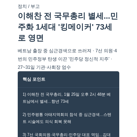
정치 / 부고
이해찬 전 국무총리 별세...민
주화 1세대 '킹메이커' 73세
로 영면
베트남 출장 중 심근경색으로 쓰러져 · 7선 의원·4
번의 민주정부 탄생 이끈 '민주당 정신적 지주' ·
27~31일 기관·사회장 엄수
핵심 포인트
1) 이해찬 전 국무총리, 1월 25일 오후 2시 48분 베
트남에서 별세...향년 73세
2) 민주평통 아태지역회의 참석 중 심근경색...스텐
트 시술에도 의식 회복 못해
3) 7선 국회의원·국무총리·민주당 대표 역임...김대