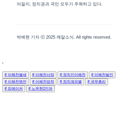
어질지, 정치권과 국민 모두가 주목하고 있다.
박예현 기자 ⓒ 2025 깨알소식. All rights reserved.
:
# 이해찬별세
# 이해찬사망
# 정치인이해찬
# 이해찬발인
# 이해찬명언
# 이해찬업적
# 정치계의별
# 국무총리
# 킹메이커
# 노무현2인자