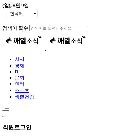
(일)
,
8월 9일
검색어 필수
시사
경제
IT
문화
엔터
스포츠
생활건강
회원
로그인