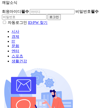
깨알소식
회원아이디
필수
비밀번호
필수
자동로그인
ID/PW 찾기
시사
경제
IT
문화
엔터
스포츠
생활건강