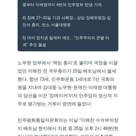
중부터 이재명까지 4번의 민주정부 탄생 기여
4) 장례 27~31일 기관·사회장...상임 장례위원장 김
민석 총리, 빈소 서울대병원
5) 여야 정치권 일제히 애도..."민주주의의 큰별 타
계" 추모 물결
노무현 정부에서 '책임 총리'로 불리며 국정을 이끌
었던 이해찬 전 국무총리가 25일 베트남에서 별세
했다. 향년 73세. 민주화운동 1세대로 7선 국회의
원을 지내며 김대중·노무현·문재인·이재명 대통령
의 당선을 이끈 '킹메이커'이자 민주당의 정신적 지
주로 평가받는 거목이 영면에 들었다.
민주평화통일자문회의는 이날 "이해찬 수석부의장
이 베트남 현지에서 치료 중 25일 오후 2시 48분(현