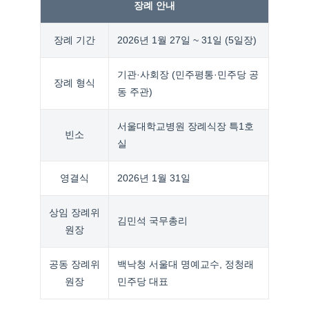
장례 안내
장례 기간
2026년 1월 27일 ~ 31일 (5일장)
기관·사회장 (민주평통·민주당 공
장례 형식
동 주관)
서울대학교병원 장례식장 특1호
빈소
실
영결식
2026년 1월 31일
상임 장례위
김민석 국무총리
원장
공동 장례위
백낙청 서울대 명예교수, 정청래
원장
민주당 대표