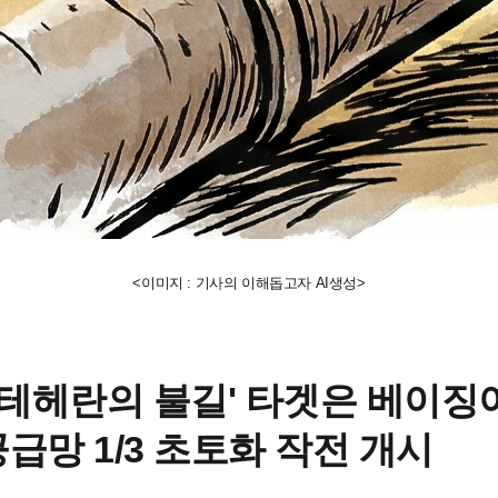
<이미지 : 기사의 이해돕고자 AI생성>
'테헤란의 불길' 타겟은 베이징이었
급망 1/3 초토화 작전 개시