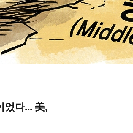
다... 美,