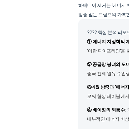
하메네이 제거는 '에너지 초
방중 앞둔 트럼프의 가혹한
???? 핵심 분석 리포
① 에너지 지정학의 재
'이란 파이프라인'을
② 공급망 붕괴의 도미
중국 전체 원유 수입량
③ 4월 방중과 '에너지
로써 협상 테이블에서
④ 베이징의 외통수:
내부적인 에너지 비상