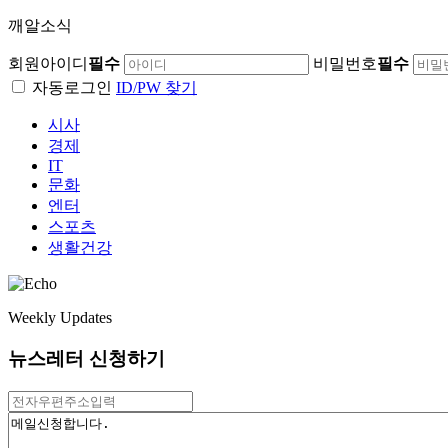
깨알소식
회원아이디
필수
비밀번호
필수
자동로그인
ID/PW 찾기
시사
경제
IT
문화
엔터
스포츠
생활건강
Weekly Updates
뉴스레터 신청하기