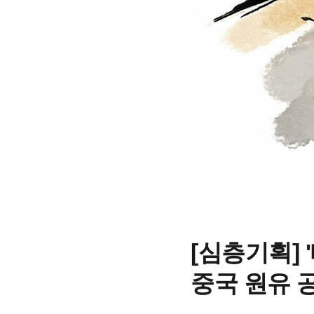
[심층기획] 
중국 원유 공