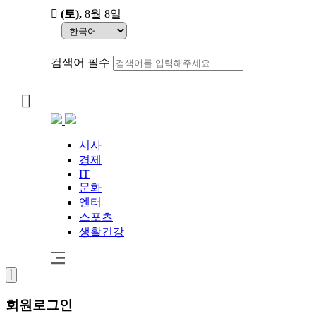
(토)
,
8월 8일
검색어 필수
시사
경제
IT
문화
엔터
스포츠
생활건강
회원
로그인