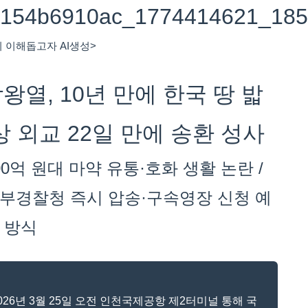
의 이해돕고자 AI생성>
박왕열, 10년 만에 한국 땅 밟
 외교 22일 만에 송환 성사
0억 원대 마약 유통·호화 생활 논란 /
북부경찰청 즉시 압송·구속영장 신청 예
' 방식
 2026년 3월 25일 오전 인천국제공항 제2터미널 통해 국