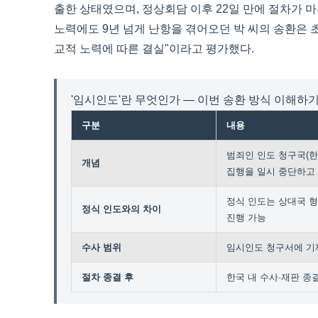
출한 상태였으며, 정상회담 이후 22일 만에 절차가 
노력에도 9년 넘게 난항을 겪어오던 박 씨의 송환은
교적 노력에 따른 결실"이라고 평가했다.
'임시인도'란 무엇인가 — 이번 송환 방식 이해하
구분
내용
범죄인 인도 청구국(한
개념
집행을 일시 중단하고
정식 인도는 상대국 형
정식 인도와의 차이
진행 가능
수사 범위
임시인도 청구서에 기
절차 종결 후
한국 내 수사·재판 종