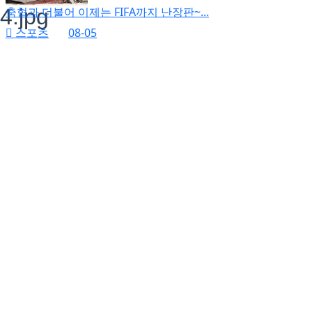
축협과 더불어 이제는 FIFA까지 난장판~...
스포츠
08-05