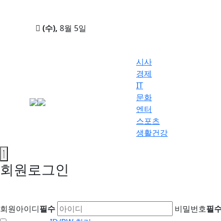
(수)
,
8월 5일
시사
경제
IT
문화
엔터
스포츠
생활건강
회원
로그인
깨알소식
회원아이디
필수
비밀번호
필