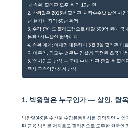
내 송환. 필리핀 도주 후 약 10년 만
2. 박왕열은 2016년 필리핀 '사탕수수밭 살인 사건' 
년 현지서 징역 60년 확정
3. 수감 중에도 텔레그램으로 매달 300억 원대 국
논란 / 청부살인 협박까지
4. 송환 계기: 이재명 대통령이 3월 3일 필리핀 
차 마무리. 외교부·법무부·경찰청·국정원 초국가범죄
5. '임시인도' 방식 — 국내 수사·재판 종결 후 필
즉시 구속영장 신청 방침
1. 박왕열은 누구인가 — 살인, 탈
박왕열(48)은 수산물 수입유통회사를 경영하던 사업가
련 금융 범죄를 저지르고 필리핀으로 도주한 한국인 