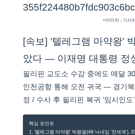
<이미지 : 기사
[속보] '텔레그램 마약왕' 
았다 — 이재명 대통령 정상
필리핀 교도소 수감 중에도 매달 30
인천공항 통해 오전 귀국 — 경기
정 / 수사 후 필리핀 복귀 '임시인도
핵심 포인트
1. '텔레그램 마약왕' 박왕열(48·닉네임 '전세계'),