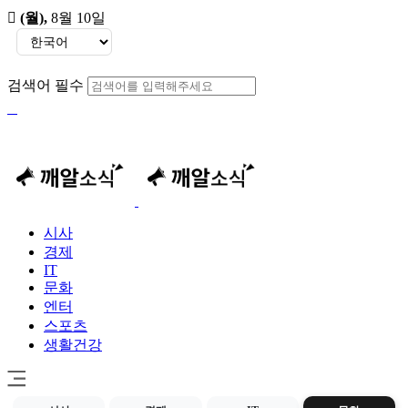
(월)
,
8월 10일
검색어 필수
시사
경제
IT
문화
엔터
스포츠
생활건강