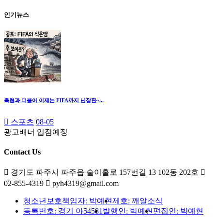
인기뉴스
축협과 더불어 이제는 FIFA까지 난장판~...
스포츠
08-05
광고배너 입점예정
Contact Us
경기도 파주시 파주읍 술이홀로 157번길 13 102동 202호
02-855-4319
pyh4319@gmail.com
청소년보호책임자: 박예현
제호: 깨알소식
등록번호: 경기 아54581
발행인: 박예현
편집인: 박예현