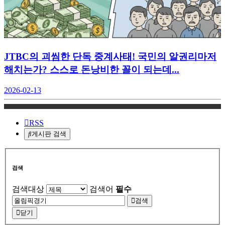
JTBC의 괴씸한 단독 중계사태! 국민의 알권리마저
해치는가? 스스로 돈낭비한 꼴이 되는데...
2026-02-13
RSS
게시판 검색
검색
검색대상
검색어
필수
검색
닫기