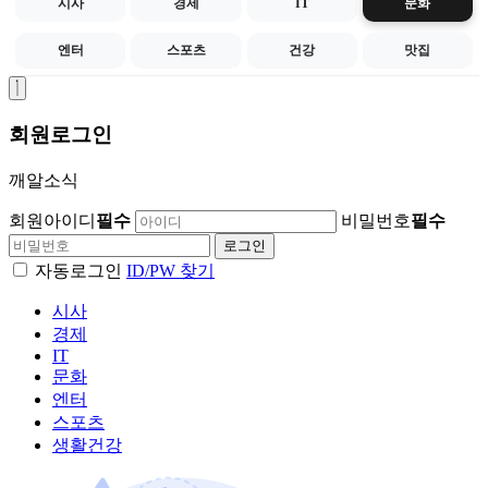
시사
경제
IT
문화
엔터
스포츠
건강
맛집
회원
로그인
깨알소식
회원아이디
필수
비밀번호
필수
자동로그인
ID/PW 찾기
시사
경제
IT
문화
엔터
스포츠
생활건강