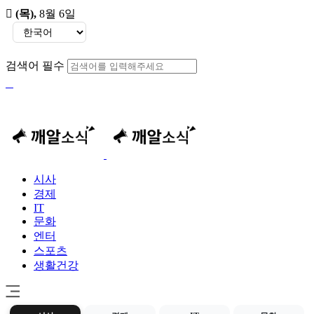
(목)
,
8월 6일
검색어 필수
시사
경제
IT
문화
엔터
스포츠
생활건강