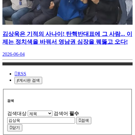
김상욱은 기적의 사나이! 탄핵반대표에 그 사람... 이
제는 정치색을 바꿔서 영남권 심장을 꿰뚫고 오다!
2026-06-04
RSS
게시판 검색
검색
검색대상
검색어
필수
검색
닫기