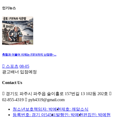
인기뉴스
축협과 더불어 이제는 FIFA까지 난장판~...
스포츠
08-05
광고배너 입점예정
Contact Us
경기도 파주시 파주읍 술이홀로 157번길 13 102동 202호
02-855-4319
pyh4319@gmail.com
청소년보호책임자: 박예현
제호: 깨알소식
등록번호: 경기 아54581
발행인: 박예현
편집인: 박예현