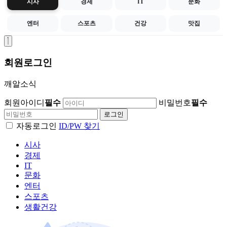
시사
경제
IT
문화
엔터
스포츠
건강
맛집
회원
로그인
깨알소식
회원아이디
필수
비밀번호
필수
자동로그인
ID/PW 찾기
시사
경제
IT
문화
엔터
스포츠
생활건강