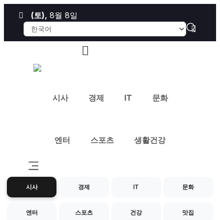
(토)
,
8월 8일
시사
경제
IT
문화
엔터
스포츠
생활건강
시사
경제
IT
문화
엔터
스포츠
건강
맛집