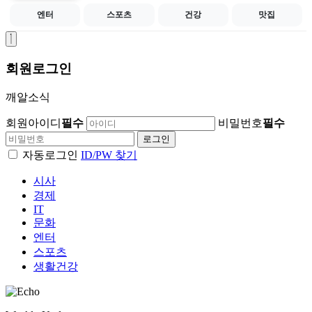
엔터
스포츠
건강
맛집
회원
로그인
깨알소식
회원아이디
필수
비밀번호
필수
자동로그인
ID/PW 찾기
시사
경제
IT
문화
엔터
스포츠
생활건강