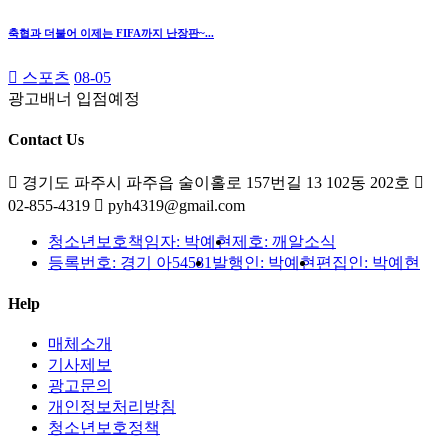
축협과 더불어 이제는 FIFA까지 난장판~...
스포츠
08-05
광고배너 입점예정
Contact Us
경기도 파주시 파주읍 술이홀로 157번길 13 102동 202호
02-855-4319
pyh4319@gmail.com
청소년보호책임자: 박예현
제호: 깨알소식
등록번호: 경기 아54581
발행인: 박예현
편집인: 박예현
Help
매체소개
기사제보
광고문의
개인정보처리방침
청소년보호정책