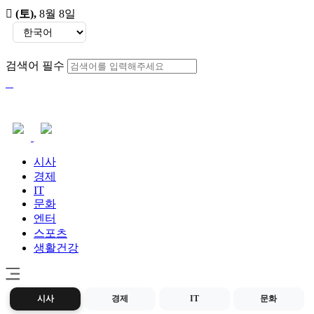
(토)
,
8월 8일
검색어 필수
시사
경제
IT
문화
엔터
스포츠
생활건강
시사
경제
IT
문화