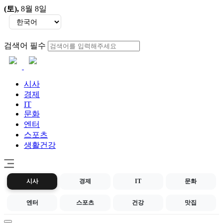
(토)
,
8월 8일
검색어 필수
시사
경제
IT
문화
엔터
스포츠
생활건강
시사
경제
IT
문화
엔터
스포츠
건강
맛집